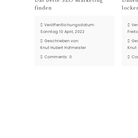
Das beste SEO Marketing
Dänem
finden
locke
Veröffentlichungsdatum:
Ve
Sonntag 10 April, 2022
Freit
Geschrieben von:
Ge
Knut Hubert Hofmeister
Knut 
Comments:
0
Co