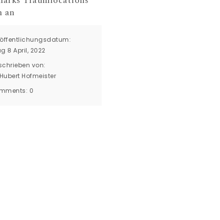
arks Traumlocations
n an
röffentlichungsdatum:
ag 8 April, 2022
schrieben von:
Hubert Hofmeister
mments:
0