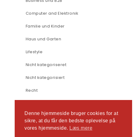
Business und B2B
Computer and Elektronik
Familie und Kinder
Haus und Garten
Lifestyle
Nicht kategoriseret
Nicht kategorisiert
Recht
Reisen
Denne hjemmeside bruger cookies for at
sikre, at du får den bedste oplevelse på
vores hjemmeside.
Læs mere