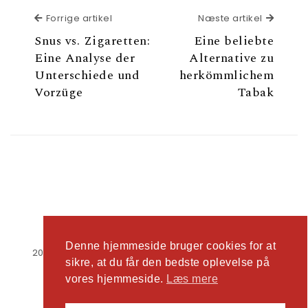
Forrige artikel
Næste a
Forrige artikel
Næste artikel
Snus vs. Zigaretten:
Eine beliebte
Eine Analyse der
Alternative zu
Unterschiede und
herkömmlichem
Vorzüge
Tabak
Denne hjemmeside bruger cookies for at
2026
kunofischer21.de
| Theme by
Spiracle Themes
sikre, at du får den bedste oplevelse på
vores hjemmeside.
Læs mere